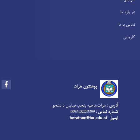
در باره ما
تماس با ما
کاریابی
Facebook
پوهنتون هرات
آدرس :
هرات،‌ناحیه پنجم،‌خیابان دانشجو
0093402253399
شماره تماس :
herat-uni@hu.edu.af
:
ایمیل