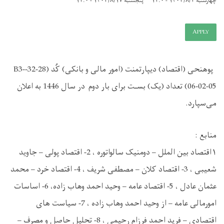
چهارشنبه ۱۴۰۳/۸/۲ - ۱۲:۰
پنجشنبه ۱۴۰۳/۸/۱۷ - ۱۲:۰
APPLY
پوهنحی (اقتصاد) دیپارتمنت (امور مالی و بانکی) کُد (28-32-B3-
06-02-05) تعداد (یک) بسـت برای بار دوم در سال 1446 به اعلان
می‌سپارد.
منابع :
۱اقتصاد بین الملل – دومنیک سالواتوره ، 2- اقتصاد پولی – جاوید
شعیبی ، 3- اقتصاد کلان – مصطفی شریف ، 4- اقتصاد خرد – محمد
عثمان عادل ، 5- اقتصاد عامه – وحید احمد وهاب زاده، 6- اساسات
امورمالی عامه – از وحید احمد وهاب زاده ، 7- سیاست های
اقتصادی – فرید احمد فرزام رحیمی ، 8- تحلیل حاصل و مصرف –