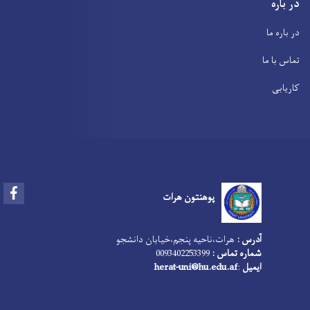
در باره
در باره ما
تماس با ما
کاریابی
Facebook
پوهنتون هرات
آدرس :
هرات،‌ناحیه پنجم،‌خیابان دانشجو
شماره تماس :
0093402253399
ایمیل
:
herat-uni@hu.edu.af