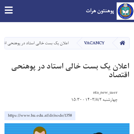
پوهنتون هرات
Skip
to
main
صفحه اصلی
VACANCY
اعلان یک بست خالی استاد در پوهنحی اقتص
content
اعلان یک بست خالی استاد در پوهنحی
اقتصاد
nta_new_user
چهارشنبه ۱۴۰۳/۸/۲ - ۱۵:۳۰
https://www.hu.edu.af/dr/node/1358