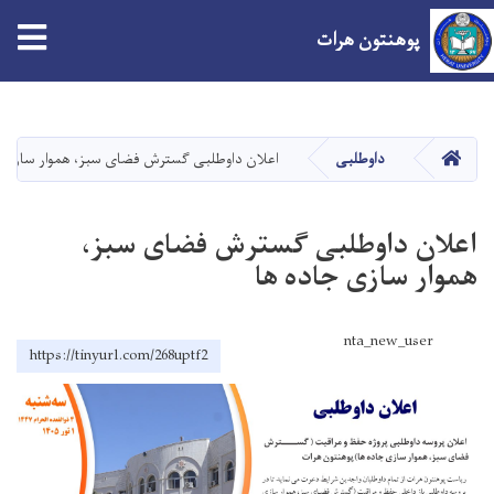
پوهنتون هرات
Skip
to
main
صفحه اصلی
داوطلبی
اعلان داوطلبی گسترش فضای سبز، هموار سازی ج
content
اعلان داوطلبی گسترش فضای سبز،
هموار سازی جاده ها
nta_new_user
https://tinyurl.com/268uptf2