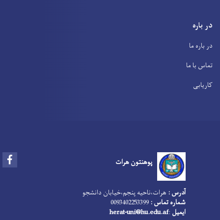
در باره
در باره ما
تماس با ما
کاریابی
Facebook
پوهنتون هرات
آدرس :
هرات،‌ناحیه پنجم،‌خیابان دانشجو
شماره تماس :
0093402253399
ایمیل
:
herat-uni@hu.edu.af