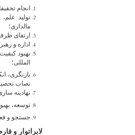
انجام تحقیق
تولید علم، 
مالداری؛
ارتقای ظرفی
اداره و رهب
بهبود
کیفیت 
المللی؛
بازنگری، ان
نصاب تحصیل
نهادینه ­سا
توسعه، بهبود
جستجو و فعا
لابراتوار و فا