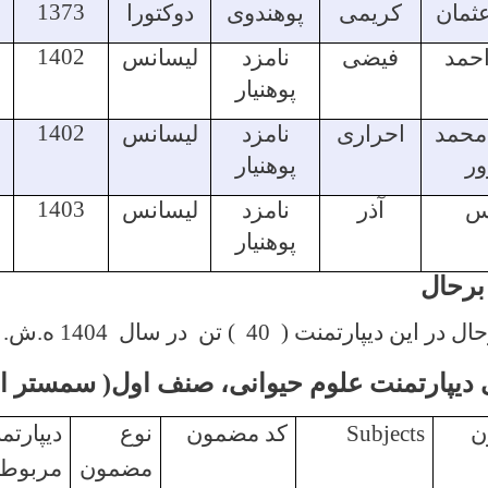
1373
ثمان
کریمی
پوهندوی
دوکتورا
1402
احمد
فیضی
نامزد
لیسانس
پوهنیار
1402
محمد
احراری
نامزد
لیسانس
ر
پوهنیار
1403
اس
آذر
نامزد
لیسانس
پوهنیار
برحال
رتمنت ( 40 ) تن در سال 1404 ه.ش. می­باشد.
دیپارتمنت علوم حیوانی، صنف اول( سمستر ا
ن
Subjects
کد مضمون
نوع
دیپارتم
مضمون
مربوطه