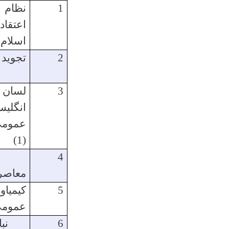
1
نظام
اعتقاد
اسلام
2
تجوید
3
لسان
انگلی
عموم
(1)
4
تار
معاصر
5
کیمیاو
عموم
6
نبات