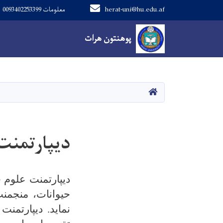
herat-uni@hu.edu.af
معلومات 0093402253399
Main navigation
پوهنتون هرات
پوهنتون هرات
صفحه اصلی
دیپارتمنت
دیپارتمنت علوم 
حیوانات، منجمنت
نماید. دیپارتمن