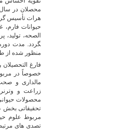
تقویه احساس مس
هرات تأسیس گرد
حيوانات فارم، غ
الصحه، تولید، 
منظور شده از طر
فارغ التحصیلان 
خصوصاً در مربو
مالداری و صحت 
زراعت و وترنری
محصولات حیوانی،
تحقیقاتی بخش عل
مربوط علوم حیو
تصدی های مرتبط 