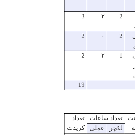
3
۲
2
2
۰
2
2
۲
1
19
نت
تعداد ساعات
تعداد
کریدت
لکچر
عملی