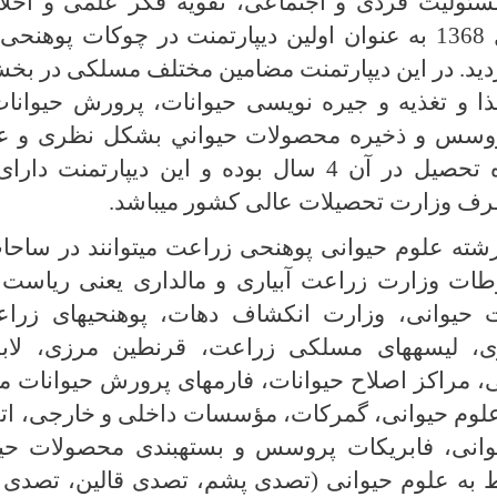
ئولیت فردی و اجتماعی، تقویه فکر علمی و اخلا
محصلان در سال 1368 به عنوان اولین دیپارتمنت در چوکات پ
ید. در
اين ديپارتمنت مضامین مختلف مسلکی در بخش
ذا و تغذيه و جیره نویسی حیوانات، پرورش حيوان
پروسس و ذخیره محصولات حيواني بشکل نظری و عم
گردد. مدت دوره تحصيل در آن 4 سال بوده و این دیپا
ف وزارت تحصیلات عالی کشور می­باشد.
رشته علوم حیوانی پوهنحی زراعت می­توانند در ساح
طات وزارت زراعت آبیاری و مالداری یعنی ریاس
حیوانی، وزارت انکشاف دهات، پوهنحی­های زراعت،
، لیسه­های مسلکی زراعت، قرنطین مرزی، لابر
 مراکز اصلاح حیوانات، فارم­های پرورش حیوانات مخ
وم حیوانی، گمرکات، مؤسسات داخلی و خارجی، اتح
انی، فابریکات پروسس و بسته­بندی محصولات حیوا
به علوم حیوانی (تصدی پشم، تصدی قالین، تصدی ق