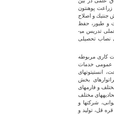
ق علمی در بین
وهنحی زراعت پوهنتون
 جنتيك و اصلاح
ات و طيور، حفظ
لی تدریس می­
رتمنت دارای نصاب تحصیلی
ات کاری مربوطه
ت عمومی خدمات
 انستیتوت­های
اتوار­های بخش
تلف و فارم­های
ادیه­های مختلف
نی، شرکت­ها و
ره قل، تولید و