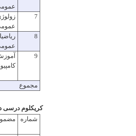
عموم
7
زولوژ
عموم
8
ریاضی
عموم
9
آموز
کامپیوتر
مجموع
کریکلوم درسی دی
شماره
مضمو