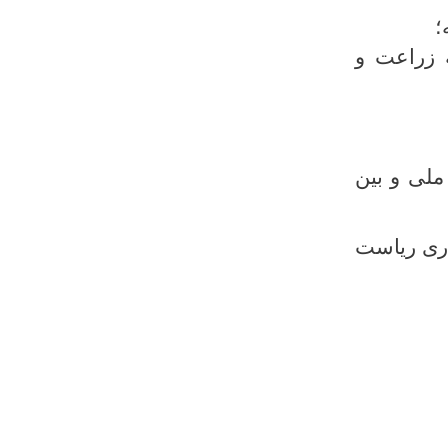
؛
ه زراعت و
ملی و بین
اری ریاست