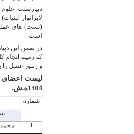
دیپارتمنت علوم ح
لابراتوار لبنیات
(تست) های عملی
است.
در ضمن این دپیا
که زمینه انجام 
و زنبور عسل را ب
لیست اعضای ک
1404ه.ش.
شماره
اس
1
محمد 