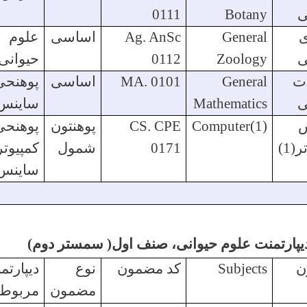
ی
Botany
0111
ی
General
Ag. AnSc
اساسی
علوم
ی
Zoology
0112
حیوانی
ات
General
MA. 0101
اساسی
پوهنحی
ی
Mathematics
ساینس
ش
Computer(1)
CS. CPE
پوهنتون
پوهنحی
(1)
0171
شمول
کمپیوتر
ساینس
پارتمنت علوم حیوانی، صنف اول( سمستر دوم)
ن
Subjects
کد مضمون
نوع
دیپارتم
مضمون
مربوطه