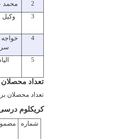
2
محمد ع
3
وکیل 
4
خواجه 
سرو
5
الی
تعداد محصلان 
تعداد محصلان برحال در این دیپا
کریکلوم درسی 
شماره
مضمو