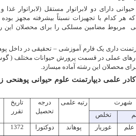
یوانی دارای دو لابراتوار مستقل (لابراتوار غذا و
) که هر کدام با تجهیزات نسبتاً بیشرفته مجهز بوده
 مربوط مضامین مسلکی را برای محصلان این رش
رتمنت داری یک فارم آموزشی
–
تحقیقی در داخل پوه
کار­های عملی در قسمت پرورش حیوانات مختلف ( گوسف
رای محصلان این رشته آماده می­سازد.
ادر علمی دیپارتمنت علوم حیوانی پوهنحی ز
شهرت
رتبه علمی
درجه
تاریخ
تحصیل
تقرر
م
تخلص
1372
علم
غوریار
پوهاند
دوکتورا