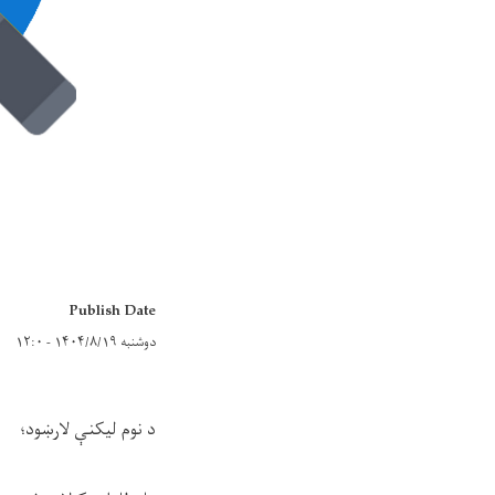
Publish Date
دوشنبه ۱۴۰۴/۸/۱۹ - ۱۲:۰
د نوم لیکن
ې
لار
ښ
ود؛