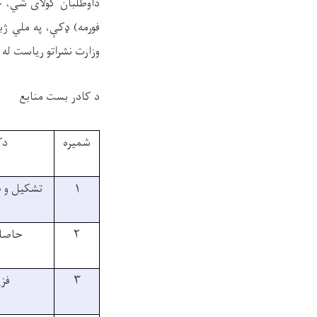
داوطلبان کولای شي،
چ
فورمه)
ډ
ک
ې
،
په ملي ژب
وزارت نشراتو ریاست
له 
د کادر بست
منابع
شمیره
دک
۱
تشکیل و 
۲
حاصل
۳
فز