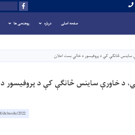
Facebook
Search
صفحه اصلی
درباره
پوهنحی ها
Skip
to
main
ې ساینس څانګې کې د پروفیسور د خالي بست اعلان
content
ي، د خاورې ساینس څانګې کې د پروفیسور د
f/dr/node/2322