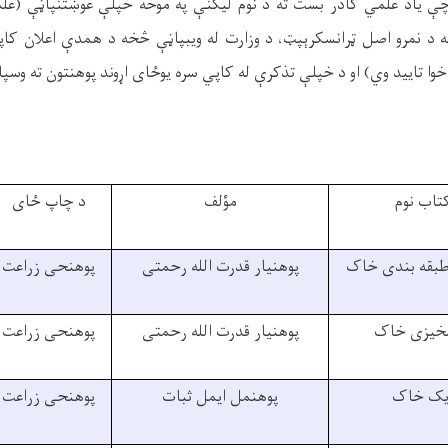
ې
یاد علمي کادر بست ته د نوم لیکن
ې
په موخه خپل
ې
غو
ښ
تنپا
ڼې
(علم
ه د
نمرو اصل
ټ
رانسکر
ې
پ
ټ
،
د
وزارت له ویبپا
ڼې
څ
خه د
همد
ې
اعلان کاپ
خوا تایید وي)
او د خپل
ې
تذکر
ې
له کاپي سره یو
ځ
ای ا
ړ
وند پوهنتون ته وسپ
تاب نوم
مؤلف
د چاپ
ځ
ای
طبقه بندی خاک
پوهنیار قدرت الله رحمتی
پوهنحی زراعت
خیزی خاک
پوهنیار قدرت الله رحمتی
پوهنحی زراعت
یک خاک
پوهنمل ایمل ثبات
پوهنحی زراعت