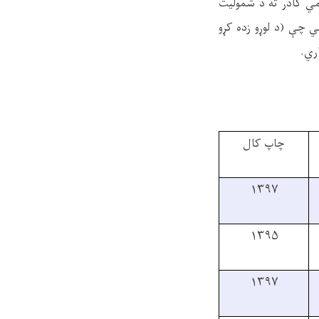
ي کادر ته د شمولیت
ي
چ
ې
(د لو
ړ
و زده ک
ړ
و
اري
.
چاپ کال
۱۳۹۷
۱۳۹۵
۱۳۹۷