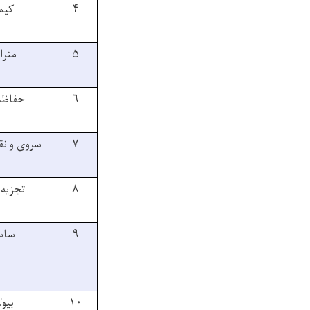
۴
کیم
۵
منرا
۶
حفاظت
۷
سروی و نق
۸
تجزیه 
۹
اساس
۱۰
بیو