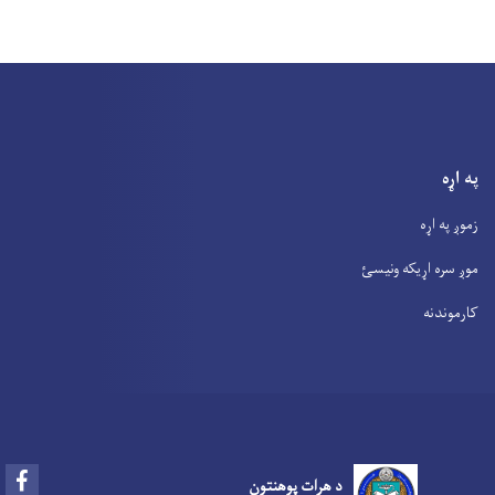
په اړه
زموږ په اړه
موږ سره اړیکه ونیسئ
کارموندنه
Facebook
د هرات پوهنتون