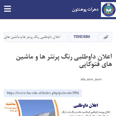
tion
دهرات پوهنتون
اصلي
منځپانګه
دانګل
کور
TENDERS
اعلان داوطلبی رنگ پرنتر ها و ماشین های فت
اعلان داوطلبی رنگ پرنتر ها و ماشین
های فتوکاپی
nta_new_user
https://www.hu.edu.af/index.php/ps/node/2554