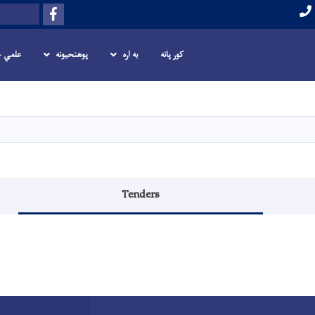
Facebook
لټون
کور پانه
به اره
پوهنحیونه
علمي چ
اصلي
منځپانګه
دانګل
Tenders