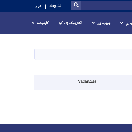
SEARCH
English
دری
ارې
چوپرتیاوی
الکترونیک زده کره
کارموندنه
Vacancies