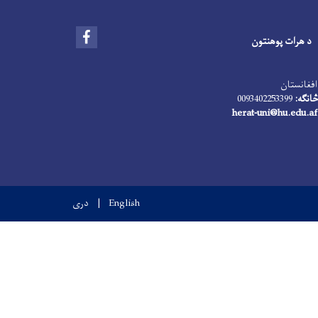
Facebook
د هرات پوهنتون
افغانستان
انګه:
0093402253399
herat-uni@hu.edu.af
English
دری