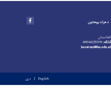
Facebook
د هرات پوهنتون
افغانستان
انګه:
0093402253399
herat-uni@hu.edu.af
English
دری