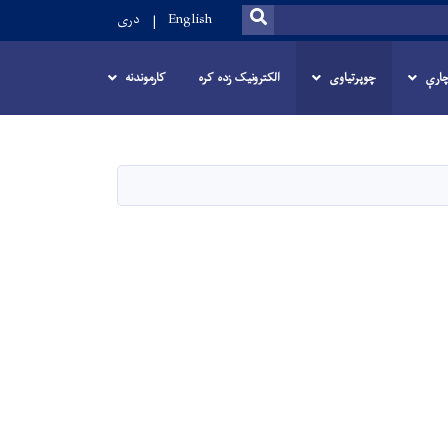
SEARCH
English
دری
ارې
چوپرتیاوی
الکترونیک زده کره
کارموندنه