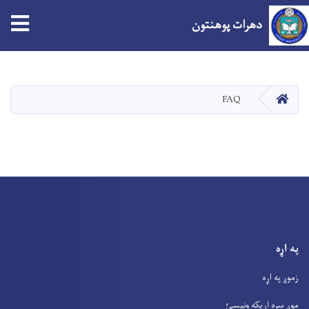
دهرات پوهنتون
اصلي
منځپانګه
دانګل
کور
FAQ
په اړه
زموږ په اړه
موږ سره اړیکه ونیسئ