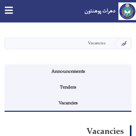
دهرات پوهنتون
اصلي
منځپانګه
دانګل
کور
Vacancies
Announcements menu
Announcements
Tenders
Vacancies
Vacancies