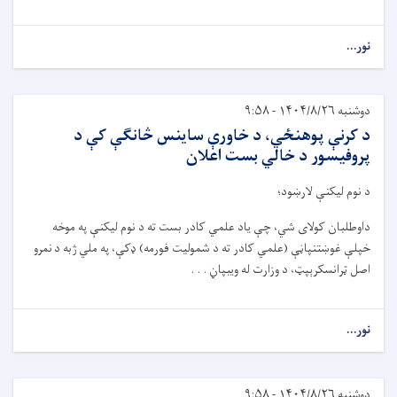
نور...
دوشنبه ۱۴۰۴/۸/۲۶ - ۹:۵۸
د کرنې پوهنځي، د خاورې ساینس څانګې کې د
پروفیسور د خالي بست اعلان
د نوم لیکن
ې
لار
ښ
ود؛
داوطلبان کولای شي،
چ
ې
یاد علمي کادر بست ته د نوم لیکن
ې
په موخه
خپل
ې
غو
ښ
تنپا
ڼې
(علمي کادر ته د شمولیت فورمه)
ډ
ک
ې
،
په ملي ژبه د
نمرو
اصل
ټ
رانسکر
ې
پ
ټ
،
د
وزارت له ویبپا
ڼ . . .
نور...
دوشنبه ۱۴۰۴/۸/۲۶ - ۹:۵۸