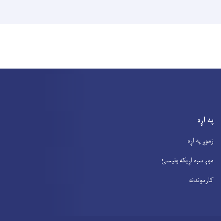
په اړه
زموږ په اړه
موږ سره اړیکه ونیسئ
کارموندنه