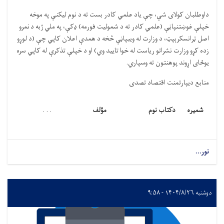
داوطلبان کولای شي،
چ
ې
یاد علمي کادر بست ته د نوم لیکن
ې
په موخه
خپل
ې
غو
ښ
تنپا
ڼې
(علمي کادر ته د شمولیت فورمه)
ډ
ک
ې
،
په ملي ژبه د
نمرو
اصل
ټ
رانسکر
ې
پ
ټ
،
د
وزارت له ویبپا
ڼې
څ
خه د
همد
ې
اعلان کاپي
چ
ې
(د لو
ړ
و
زده ک
ړ
و وزارت نشراتو ریاست
له خوا تایید وي)
او د خپل
ې
تذکر
ې
له کاپي سره
یو
ځ
ای ا
ړ
وند پوهنتون ته وسپاري
.
منابع دیپارتمنت اقتصاد تصدی
شمیره
دکتاب نوم
مؤلف
. . .
نور...
دوشنبه ۱۴۰۴/۸/۲۶ - ۹:۵۸