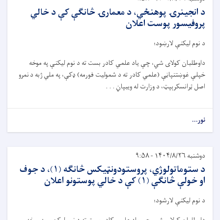
د انجینرۍ پوهنځي، د معمارۍ څانګې کې د خالي
پروفیسور پوست اعلان
د نوم لیکن
ې
لار
ښ
ود؛
داوطلبان کولای شي،
چ
ې
یاد علمي کادر بست ته د نوم لیکن
ې
په موخه
خپل
ې
غو
ښ
تنپا
ڼې
(علمي کادر ته د شمولیت فورمه)
ډ
ک
ې
،
په ملي ژبه د
نمرو
اصل
ټ
رانسکر
ې
پ
ټ
،
د
وزارت له ویبپا
ڼ . . .
نور...
دوشنبه ۱۴۰۴/۸/۲۶ - ۹:۵۸
د ستوماتولوژي، پروستودونټیکس څانګه (۱)، د جوف
او خولې څانګې (۱) کې د خالي پوستونو اعلان
د نوم لیکن
ې
لارشود؛