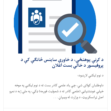
د کرنې پوهنځي، د خاورې ساینس څانګې کې د
پروفیسور د خالي بست اعلان
د نوم لیکن
ې
لار
ښ
ود؛
داوطلبان کولای شي،
چ
ې
یاد علمي کادر بست ته د نوم لیکن
ې
په موخه
خپل
ې
غو
ښ
تنپا
ڼې
(علمي کادر ته د شمولیت فورمه)
ډ
ک
ې
،
په ملي ژبه د
نمرو
اصل
ټ
رانسکر
ې
پ
ټ
،
د
وزارت له ویبپا
ڼ . . .