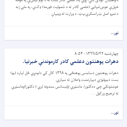
داوطلبان کولای شي،
چ
ې
یاد علمي کادر بست ته د نوم لیکن
ې
په موخه
خپل
ې
غو
ښ
تنپا
ڼې
(علمي کادر ته د شمولیت فورمه)
ډ
ک
ې
،
په ملي ژبه
د
نمرو اصل
ټ
رانسکر
ې
پ
ټ
،
د
وزارت له ویبپا
ڼ . . .
نور...
چهارشنبه ۱۳۹۹/۵/۲۲ - ۸:۵۴
دهرات پوهنتون دعلمي کادر کارموندنې خبرتیا.
دهرات پوهنتون دساینس پوهنځی په ۱۳۹۸ کال کي دلومړي ځل لپاره (یو)
بست دبیولوژي دیپارتمنت واعلان ته سپاري.
غوښتونکي چي ددکتورا، ماسټري اولیسانس سندونه لري ( دکتورااوماسټري
ته ترجیح ورکول . . .
نور...