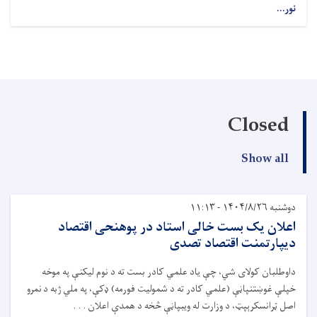
نور...
Closed
Show all
دوشنبه ۱۴۰۴/۸/۲۶ - ۱۱:۱۳
اعلان یک بست خالی استاد در پوهنحی اقتصاد
دیپارتمنت اقتصاد تصدی
داوطلبان کولای شي،
چ
ې
یاد علمي کادر بست ته د نوم لیکن
ې
په موخه
خپل
ې
غو
ښ
تنپا
ڼې
(علمي کادر ته د شمولیت فورمه)
ډ
ک
ې
،
په ملي ژبه د
نمرو
اصل
ټ
رانسکر
ې
پ
ټ
،
د
وزارت له ویبپا
ڼې
څ
خه د
همد
ې
اعلان . . .