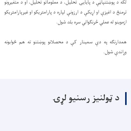
لکه د پوښتنپاڼې د پایایۍ تحلیل، د معلوماتو تحلیل، او د متغیرونو
ترمنځ د اغېزې او اړیکې د ارزونې لپاره د پارامتریکو او غیرپارامتریکو
ازموینو له عملي څرنګوالي سره بلد شول.
همدارنګه په دې سمینار کې د محصلانو پوښتنو ته هم ځوابونه
وړاندې شول.
د ټولنیز رسنیو لړۍ