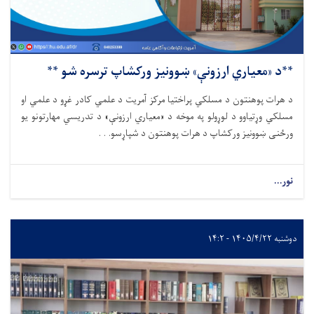
**د «معیاري ارزونې» ښوونیز ورکشاپ ترسره شو **
د هرات پوهنتون د مسلکي پراختیا مرکز آمریت د علمي کادر غړو د علمي او
مسلکي وړتیاوو د لوړولو په موخه د «معیاري ارزونې» د تدریسي مهارتونو یو
ورځنی ښوونیز ورکشاپ د هرات پوهنتون د شپاړسو. . .
نور...
دوشنبه ۱۴۰۵/۴/۲۲ - ۱۴:۲