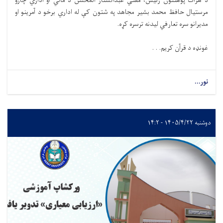
د هرات پوهنتون رئیس، مفتي عبدالستار المحسن د مالي او اداري چارو
مرستیال حافظ محمد بشیر مجاهد په شتون کې له اداري برخو د آمرینو او
مدیرانو سره تعارفي لیدنه ترسره کړه.
غونډه د قرآن کریم. . .
نور...
دوشنبه ۱۴۰۵/۴/۲۲ - ۱۴:۲