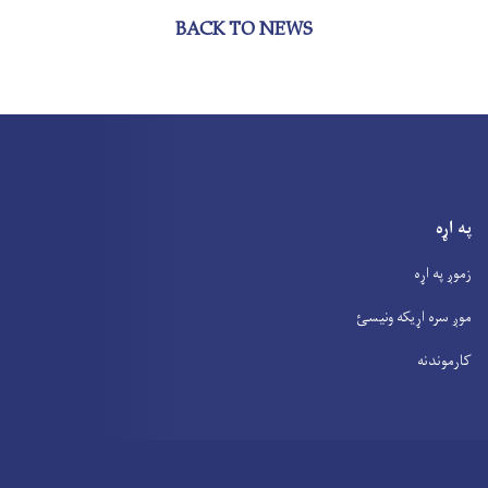
BACK TO NEWS
په اړه
زموږ په اړه
موږ سره اړیکه ونیسئ
کارموندنه