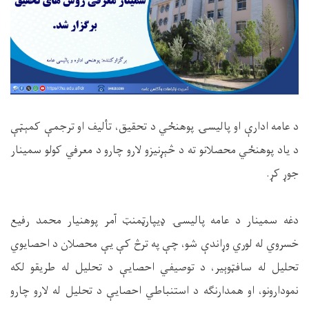
د عامه ادارې او پالیسۍ پوهنځي د تحقیق، تألیف او ترجمې کمېټې
د یاد پوهنځي محصلانو ته د څېړنیزو لارو چارو د معرفي کولو سمینار
جوړ کړ.
دغه سمینار د عامه پالیسۍ ډیپارټمنټ آمر پوهنیار محمد رفیع
خسروي له لوري وړاندې شو، چې په ترڅ کې یې محصلان د احصایوي
تحلیل له سافټوېیر، د توصیفي احصایې د تحلیل له طریقو لکه
نمودارونو، او همدارنګه د استنباطي احصایې د تحلیل له لارو چارو