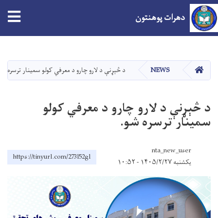
دهرات پوهنتون
اصلي
منځپانګه
دانګل
کور
NEWS
د څېړنې د لارو چارو د معرفي کولو سمینار ترسره شو
د څېړنې د لارو چارو د معرفي کولو
سمینار ترسره شو.
nta_new_user
https://tinyurl.com/273l52gl
یکشنبه ۱۴۰۵/۲/۲۷ - ۱۰:۵۲