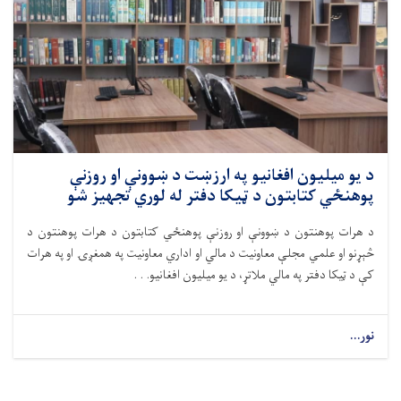
د یو میلیون افغانیو په ارزښت د ښوونې او روزنې
پوهنځي کتابتون د ټيکا دفتر له لوري تجهیز شو
د هرات پوهنتون د ښوونې او روزنې پوهنځي کتابتون د هرات پوهنتون د
څېړنو او علمي مجلې معاونیت د مالي او اداري معاونیت په همغږۍ او په هرات
کې د ټيکا دفتر په مالي ملاتړ، د یو میلیون افغانیو. . .
نور...