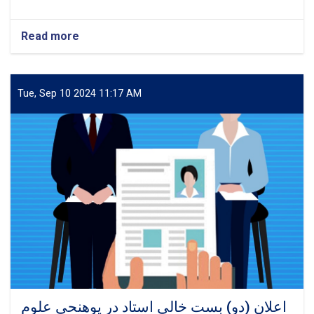
Read more
about
اعلان
یک
بست
خالی
Tue, Sep 10 2024 11:17 AM
استاد
در
پوهنحی
اقتصاد
اعلان (دو) بست خالی استاد در پوهنحی علوم