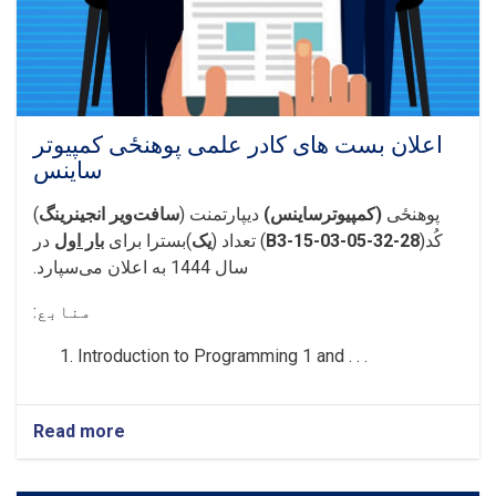
اعلان بست های کادر علمی پوهنځی کمپیوتر
ساینس
پوهنځی
(کمپیوترساینس)
دیپارتمنت (
سافت‌ویر انجینرینگ
)
کُد
(
28-32-B3-
-03-05
15
) تعداد (
یک
)بسترا برای
بار اول
در
سال 1444 به اعلان می‌سپارد.
منابع:
Introduction to Programming 1 and . . .
Read more
about
اعلان
بست