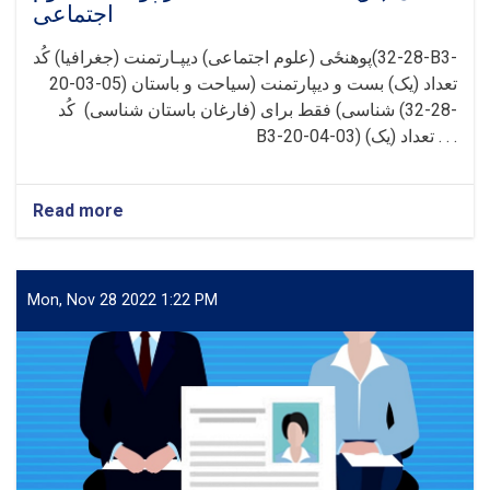
اجتماعی
پوهنځی (علوم اجتماعی) دیپـارتمنت (جغرافیا) کُد(28-32-B3-
20-03-05) تعداد (یک) بست و دیپارتمنت (سیاحت و باستان
شناسی) فقط برای (فارغان باستان شناسی) کُد (28-32-
B3-20-04-03) تعداد (یک) . . .
Read more
about
اعلان
(دو)
بست
خالی
Mon, Nov 28 2022 1:22 PM
استاد
در
پوهنحی
علوم
اجتماعی