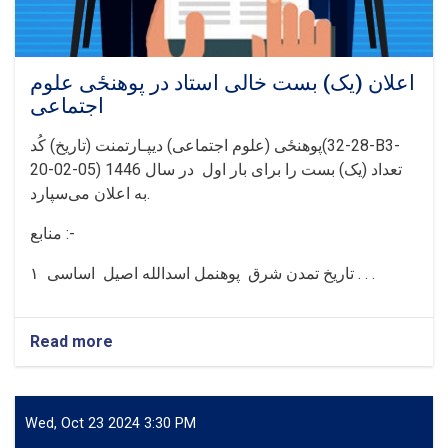
اعلان (یک) بست خالی استاد در پوهنځی علوم
اجتماعی
پوهنځی (علوم اجتماعی) دیپـارتمنت (تاریخ) کُد(28-32-B3-
20-02-05) تعداد (یک) بست را برای بار اول در سال 1446
به اعلان می‌سپارد.
منابع :-
۱ تاریخ تمدن شرق پوهنمل اسدالله اصیل اساسی . . .
Read more
about
اعلان
(یک)
بست
خالی
Wed, Oct 23 2024 3:30 PM
استاد