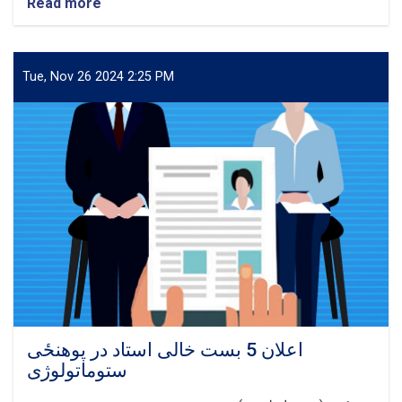
Read more
about
اعلان
یک
بست
خالی
Tue, Nov 26 2024 2:25 PM
استاد
در
پوهنحی
تعلیم
وتربیه
اعلان 5 بست خالی استاد در پوهنځی
ستوماتولوژی