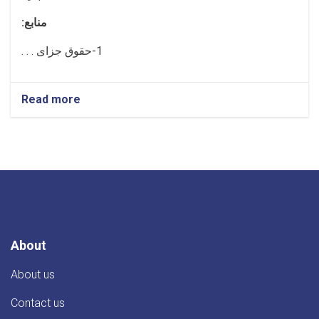
منابع:
1-حقوق جزای . . .
Read more
about
اعلان
بست
های
کادر
علمی
پوهنځی
حقوق
About
About us
Contact us