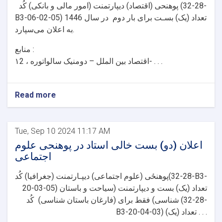
پوهنحی (اقتصاد) دیپارتمنت (امور مالی و بانکی) کُد (28-32-
B3-06-02-05) تعداد (یک) بسـت برای بار دوم در سال 1446
به اعلان می‌سپارد.
منابع :
۱اقتصاد بین الملل – دومنیک سالواتوره ، 2- . . .
Read more
Tue, Sep 10 2024 11:17 AM
اعلان (دو) بست خالی استاد در پوهنحی علوم
اجتماعی
پوهنځی (علوم اجتماعی) دیپـارتمنت (جغرافیا) کُد(28-32-B3-
20-03-05) تعداد (یک) بست و دیپارتمنت (سیاحت و باستان
شناسی) فقط برای (فارغان باستان شناسی) کُد (28-32-
B3-20-04-03) تعداد (یک) . . .