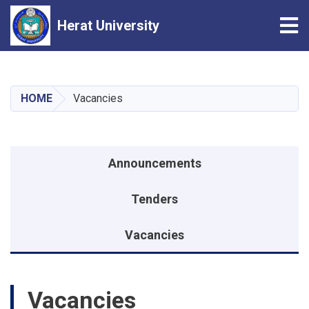
Tog
Herat University
Skip
to
main
HOME
Vacancies
content
Announcements menu
Announcements
Tenders
Vacancies
Vacancies