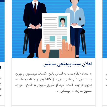
اعلان بست پوهنحی ساینس
ا
به تعداد (یک) بست به اساس پلان انكشاف موسسوي و توزيع
ب
ه
بست هاي كادر علمي براي سال 1445 بطوری شفاف و عادلانه
توزيع گرديده است. اميد از طريق خويش به اعلان سپرده
ت
ممنون سازيد. 1- پوهنځی . . .
مم