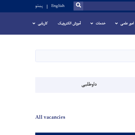
SEARCH
English
پښتو
امور علمی
خدمات
آموزش الکترونیک
کاریابی
داوطلبی
All vacancies