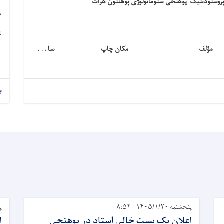
پروستودنتیک پوهنحی ستوماتولوژی پوهنتون هرات
م
ش
مؤلف
مکان چاپ
سا . . .
ب
پنجشنبه ۱۴۰۵/۱/۲۰ - ۸:۵۲
پنج
اعلان یک بست خالی استاد در پوهنحی
ا