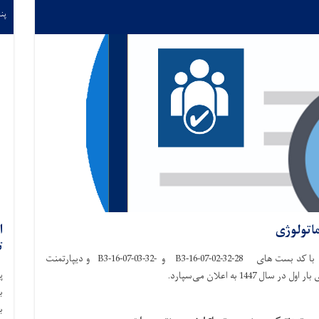
پنجشنب
ا
ت
پوهنځی ستوماتولوژی دیپارتمنت ارتودنسی تعداد دو بست با کد بست های 28-32-B3-16-07-02 و -32-B3-16-07-03 و دیپارتمنت
پ
ب