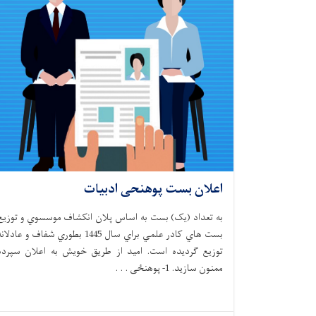
اعلان بست پوهنحی ادبیات
به تعداد (یک) بست به اساس پلان انكشاف موسسوي و توزيع
بست هاي كادر علمي براي سال 1445 بطوري شفاف و عادلان
توزيع گرديده است. اميد از طريق خويش به اعلان سپرده
ممنون سازيد. 1- پوهنځی . . .