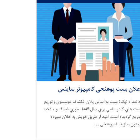
علان بست پوهنحی کامپیوتر ساینس
ه تعداد (یک) بست به اساس پلان انكشاف موسسوي و توزيع
بست هاي كادر علمي براي سال 1445 بطوري شفاف و عادلانه
وزيع گرديده است. اميد از طريق خويش به اعلان سپرده
نون سازيد. 1- پوهنځی . . .