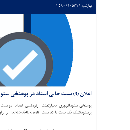
چهارشنبه ۱۴۰۵/۲/۹ - ۹:۵۸
اعلان (3) بست خالی استاد در پوهنځی ستوماتولوژی
پرستودنتیک یک بست با کد بست 28-32-B3-16-06-03 را برای بار اول در سال 1447 به اعلان می‌سپارد.