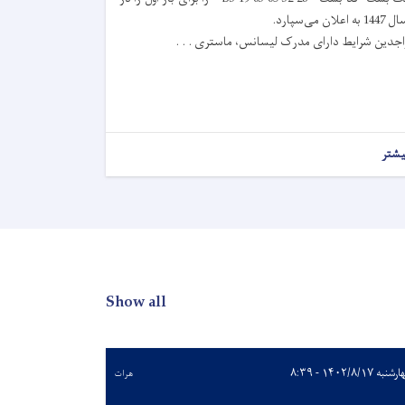
144 به اعلان می‌سپارد.
اجدين شرايط دارای مدرک لیسانس، ماستری . . .
یشتر
Show all
به ۱۴۰۲/۸/۱۷ - ۸:۳۹
هرات