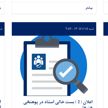
بیشتر
ب
شنبه ۱۴۰۵/۱/۱۵ - ۹:۵۷
شنبه /۱۵
اعلان ( 2 ) بست خالی استاد در پوهنځی
ا
هنرها
ا