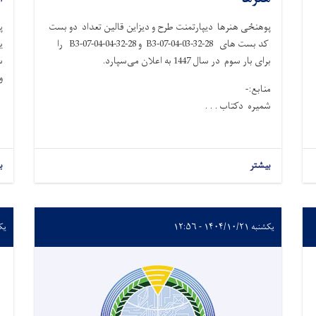
پوهنځی هنرها دیپارتمنت طرح و دیزاین قالین تعداد دو بست
پ
کد بست های 28-32-B3-07-04-03 و 28-32-B3-07-04-04 را
برای بار سوم در سال 1447 به اعلان می‌سپارد.
سال 7
و
منابع:-
شمیره دکتاب . . .
بیشتر
ب
یکشنبه ۱۴۰۴/۱۰/۲۱ - ۱۲:۵۶
یکشنبه 