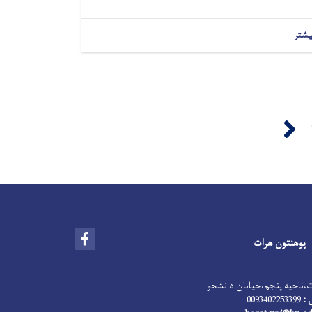
یشتر
Next ›
Facebook
پوهنتون هرات
‌ناحیه پنجم،‌خیابان دانشجو
 :
0093402253399