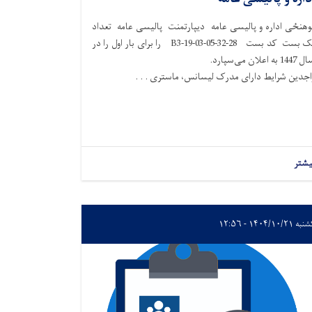
وهنځی اداره و پالیسی عامه دیپارتمنت پالیسی عامه تعداد
یک بست کد بست 28-32-B3-19-03-05 را برای بار اول را در
144 به اعلان می‌سپارد.
اجدين شرايط دارای مدرک لیسانس، ماستری . . .
یشتر
۱۴۰۴/۱۰/۲۱ - ۱۲:۵۶