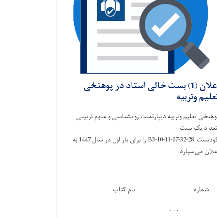
اعلان (1) بست خالی استاد در پوهنځی
علیم وتربیه
وهنځی تعلیم وتربیه دیپارتمنت روانشناسی و علوم تربیتی
عداد یک بست
کودبست 28-32-B3-10-11-07 را برای بار اول در سال 1447 به
علان می‌سپارد.
شماره
نام کتاب
. . .