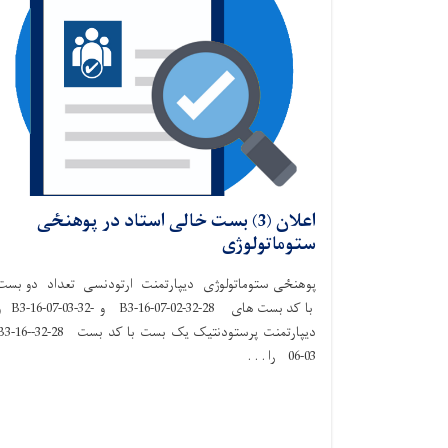
اعلان (3) بست خالی استاد در پوهنځی
ستوماتولوژی
پوهنځی ستوماتولوژی دیپارتمنت ارتودنسی تعداد دو بست
با کد بست های 28-32-B3-16-07-02 و -32-
دیپارتمنت پرستودنتیک یک بست با کد بست 28-32-6
06-03 را . . .