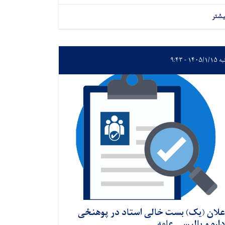
یشتر
۱۴۰۵/۱ - ۹:۴۳
علان (یک) بست خالی استاد در پوهنځی
داره و پالیسی عامه