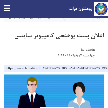
Skip
tion
پوهنتون هرات
to
main
صفحه اصلی
اعلان بست پوهنحی کامپیوتر ساینس
VACANCY
content
اعلان بست پوهنحی کامپیوتر ساینس
hu_admin
چهارشنبه ۱۴۰۲/۸/۱۷ - ۸:۳۹
https://www.hu.edu.af/dr/%D8%A7%D8%B9%D9%84%D8%