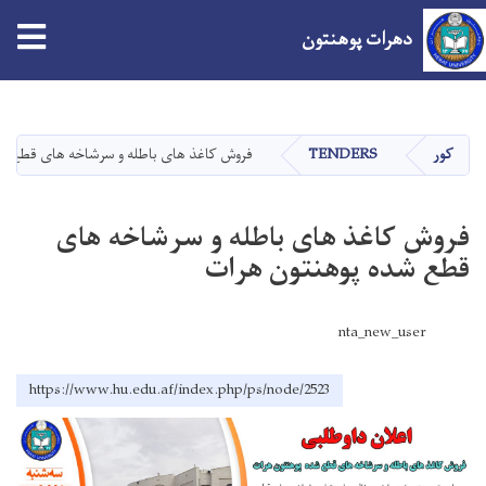
دهرات پوهنتون
اصلي
منځپانګه
دانګل
کور
TENDERS
فروش کاغذ های باطله و سرشاخه های قطع ش
فروش کاغذ های باطله و سرشاخه های
قطع شده پوهنتون هرات
nta_new_user
https://www.hu.edu.af/index.php/ps/node/2523