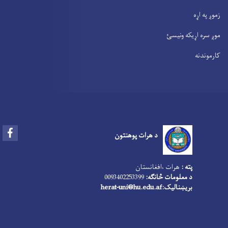
زموږ په اړه
موږ سره اړیکه ونیسئ
کارموندنه
Facebook
د هرات پوهنتون
پته :
هرات ،افغانستان
د معلومات څانګه:
0093402253399
بریښنالیک:
herat-uni@hu.edu.af