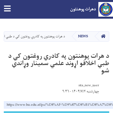
دهرات پوهنتون
اصلي
منځپانګه
دانګل
کور
NEWS
د هرات پوهنتون په کادري روغتون کي د طبي اخلاق
د هرات پوهنتون په کادري روغتون کي د
طبي اخلاقو اړوند علمي سمينار وړاندي
شو
nta_new_user
چهارشنبه ۱۴۰۴/۷/۲ - ۹:۴۶
https://www.hu.edu.af/ps/%D8%AF-%D9%87%D8%B1%D8