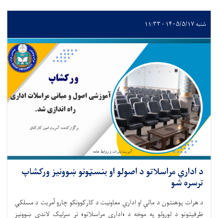
شنبه ۱۴۰۵/۵/۱۷ - ۱۱:۳۳
د اداري مراسلاتو د اصولو او بنسټونو ښوونیز ورکشاپ
ترسره شو
د هرات پوهنتون د مالي او اداري معاونیت د کارکوونکو چارو آمریت د مسلکي
ظرفیتونو د لوړولو په موخه د «اداري مراسلاتو» تر سرلیک لاندې ښوونیز