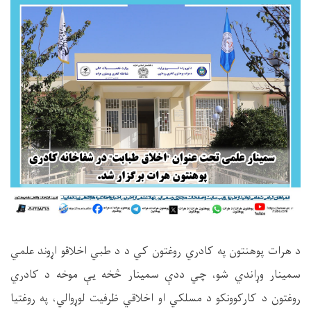
د هرات پوهنتون په کادري روغتون کي د د طبي اخلاقو اړوند علمي
سمینار وړاندي شو، چي ددې سمينار څخه يې موخه د کادري
روغتون د کارکوونکو د مسلکي او اخلاقي ظرفيت لوړوالي، په روغتیا