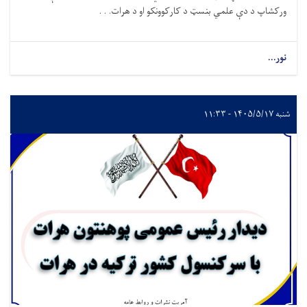
ورکشاپ د دې علمي بنسټ د کارکوونکو او د هرات. . .
نور...
شنبه ۱۴۰۵/۵/۱۷ - ۱۱:۳۳