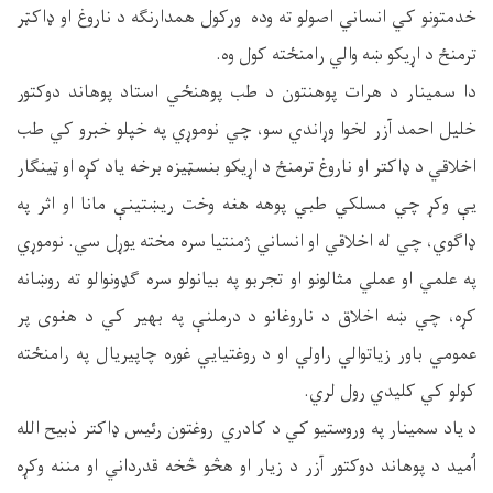
خدمتونو کي انساني اصولو ته وده ورکول همدارنګه د ناروغ او ډاکټر
ترمنځ د اړیکو ښه والي رامنځته کول وه.
دا سمینار د هرات پوهنتون د طب پوهنځي استاد پوهاند دوکتور
خلیل احمد آزر لخوا وړاندي سو، چي نوموړي په خپلو خبرو کي طب
اخلاقي د ډاکتر او ناروغ ترمنځ د اړیکو بنسټیزه برخه ياد کړه او ټینګار
یې وکړ چي مسلکي طبي پوهه هغه وخت ریښتینې مانا او اثر په
ډاګوي، چي له اخلاقي او انساني ژمنتيا سره مخته يوړل سي. نوموړي
په علمي او عملي مثالونو او تجربو په بیانولو سره ګډونوالو ته روښانه
کړه، چي ښه اخلاق د ناروغانو د درملنې په بهیر کي د هغوی پر
عمومي باور زیاتوالي راولي او د روغتیايي غوره چاپیریال په رامنځته
کولو کي کلیدي رول لري.
د ياد سمينار په وروستيو کي د کادري روغتون رئیس ډاکتر ذبیح الله
اُمید د پوهاند دوکتور آزر د زيار او هڅو څخه قدرداني او مننه وکړه