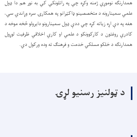
همدارنګه نوموړي ژمنه وکړه چي په راتلونکي کي به نور هم دا ډول
علمي سمينارونه د متخصصینو ډاکټرانو په همکارۍ سره وړاندي سي،
هغه په دې اړه زياته کړه چي ددې ډول سمينارونو دايرولو څخه موخه د
کادري روغتون د کارکوونکو د علمي او کاري اخلاقي ظرفیت لوړول
همدارنګه د خلکو مسلکي خدمت و فرهنگ ته وده ورکول دي.
د ټولنیز رسنیو لړۍ