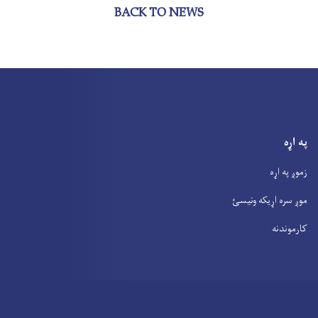
BACK TO NEWS
په اړه
زموږ په اړه
موږ سره اړیکه ونیسئ
کارموندنه