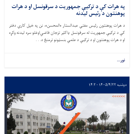
په هرات کې د ترکیې جمهوریت د سرقونسل او د هرات
پوهنتون د رئیس لیدنه
د هرات پوهنتون رئیس مفتي عبدالستار «المحسن»، نن په خپل کاري دفتر
کې د ترکیې جمهوریت له سرقونسل ډاکټر تزجان قاضي‌اوغلو سره لیدنه وکړه
او د هرات پوهنتون او د ترکیې د علمي بنسټونو ترمنځ د. . .
نور...
دوشنبه ۱۴۰۵/۴/۲۲ - ۱۴:۲